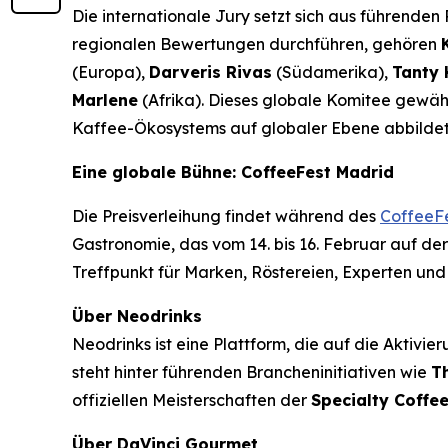
Die internationale Jury setzt sich aus führende
regionalen Bewertungen durchführen, gehören
(Europa),
Darveris Rivas
(Südamerika),
Tanty 
Marlene
(Afrika). Dieses globale Komitee gewährl
Kaffee-Ökosystems auf globaler Ebene abbildet
Eine globale Bühne: CoffeeFest Madrid
Die Preisverleihung findet während des
CoffeeF
Gastronomie, das vom 14. bis 16. Februar auf der
Treffpunkt für Marken, Röstereien, Experten und
Über Neodrinks
Neodrinks ist eine Plattform, die auf die Aktivie
steht hinter führenden Brancheninitiativen wie
T
offiziellen Meisterschaften der
Specialty Coffee
Über DaVinci Gourmet