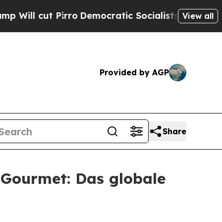
Pirro
Democratic Socialists of America Propose
View all
Provided by AGP
Share
 Gourmet: Das globale