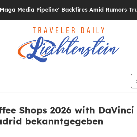
Pipeline' Backfires Amid Rumors Trump Will cut 
ffee Shops 2026 with DaVinci
adrid bekanntgegeben