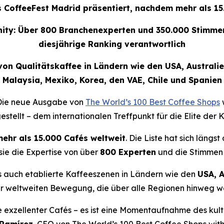
s CoffeeFest Madrid präsentiert, nachdem mehr als 1
ty: Über 800 Branchenexperten und 350.000 Stimmen 
diesjährige Ranking verantwortlich
on Qualitätskaffee in Ländern wie den USA, Australien
Malaysia, Mexiko, Korea, den VAE, Chile und Spanien
Die neue Ausgabe von
The World’s 100 Best Coffee Shops
estellt – dem internationalen Treffpunkt für die Elite der 
ehr als 15.000 Cafés weltweit
. Die Liste hat sich längs
 sie die Expertise von über
800 Experten
und die Stimmen
s auch etablierte Kaffeeszenen in Ländern wie den
USA, A
er weltweiten Bewegung, die über alle Regionen hinweg 
e exzellenter Cafés – es ist eine Momentaufnahme des kultu