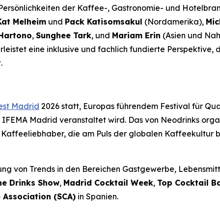
n Persönlichkeiten der Kaffee-, Gastronomie- und Hotelbr
Kat Melheim
und
Pack Katisomsakul
(Nordamerika),
Mic
Hartono
,
Sunghee Tark
, und
Mariam Erin
(Asien und Nah
eistet eine inklusive und fachlich fundierte Perspektive, d
.
est Madrid
2026 statt, Europas führendem Festival für Qu
 IFEMA Madrid veranstaltet wird. Das von Neodrinks organi
 Kaffeeliebhaber, die am Puls der globalen Kaffeekultur b
rung von Trends in den Bereichen Gastgewerbe, Lebensmittel
he Drinks Show
,
Madrid Cocktail Week
,
Top Cocktail B
 Association (SCA)
in Spanien.