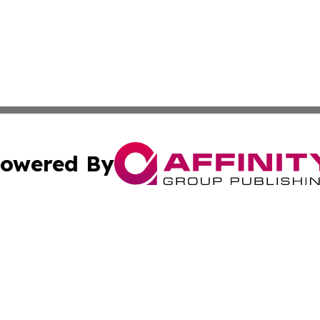
owered By
ubmit Press Release
Terms & Conditions
Copyright/DMCA
. dba Affinity Group Publishing & Traveler Daily Liechten
Cookie Settings / Your Privacy Choices