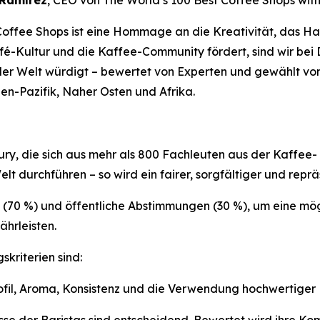
 Ramírez
, CEO von
The World’s 100 Best Coffee Shops wit
 Coffee Shops ist eine Hommage an die Kreativität, das H
é-Kultur und die Kaffee-Community fördert, sind wir bei D
 der Welt würdigt – bewertet von Experten und gewählt vo
en-Pazifik, Naher Osten und Afrika.
 Jury, die sich aus mehr als 800 Fachleuten aus der Kaff
t durchführen – so wird ein fairer, sorgfältiger und repr
 (70 %) und öffentliche Abstimmungen (30 %), um eine mög
hrleisten.
kriterien sind:
fil, Aroma, Konsistenz und die Verwendung hochwertiger